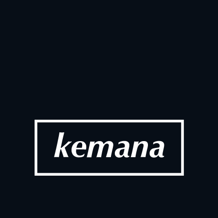
tup Portugal ハイ
EC業界に
速に高まる
2026/
社会
クライアント訪問のハイ
Dotdigita
2026/
社会
r Connect ロンドン 
まるで仕事