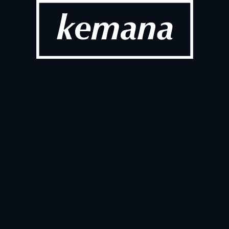
コンバーセショナルコ
Conversat
性を解き放
2026/
発表
市場へ本格参入
ワールドバラ
2026/
発表
Kemana
デジタルコマースの
Shopify
た!
2025/1
発表